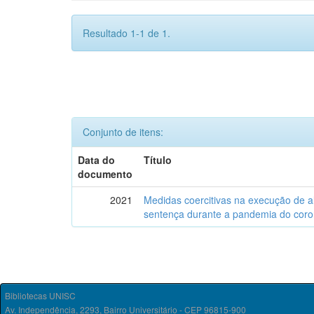
Resultado 1-1 de 1.
Conjunto de itens:
Data do
Título
documento
2021
Medidas coercitivas na execução de 
sentença durante a pandemia do coro
Bibliotecas UNISC
Av. Independência, 2293, Bairro Universitário - CEP 96815-900