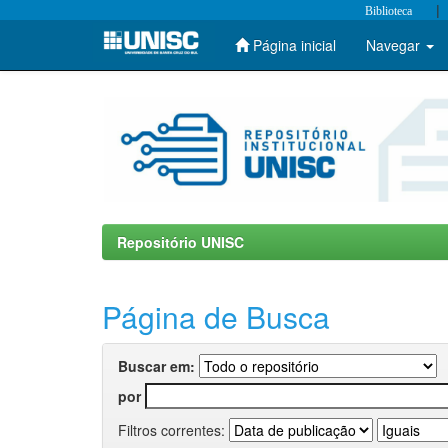
|
Biblioteca
Página inicial
Navegar
Skip
navigation
Repositório UNISC
Página de Busca
Buscar em:
por
Filtros correntes: