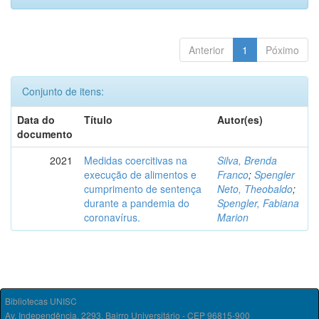
Anterior
1
Póximo
Conjunto de itens:
Data do
Título
Autor(es)
documento
2021
Medidas coercitivas na
Silva, Brenda
execução de alimentos e
Franco
;
Spengler
cumprimento de sentença
Neto, Theobaldo
;
durante a pandemia do
Spengler, Fabiana
coronavírus.
Marion
Bibliotecas UNISC
Av. Independência, 2293, Bairro Universitário - CEP 96815-900