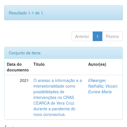
Resultado 1-1 de 1.
Anterior
1
Póximo
Conjunto de itens:
Data do
Título
Autor(es)
documento
2021
O acesso a informação e a
Ellwanger,
intersetorialidade como
Nathália
;
Viccari,
possibilidades de
Eunice Maria
intervenções no CRAS
CEARCA de Vera Cruz
durante a pandemia do
novo coronavírus.