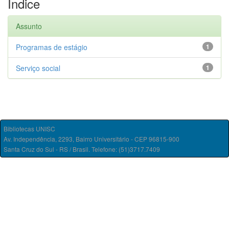
Índice
Assunto
Programas de estágio
1
Serviço social
1
Bibliotecas UNISC
Av. Independência, 2293, Bairro Universitário - CEP 96815-900
Santa Cruz do Sul - RS / Brasil. Telefone: (51)3717.7409