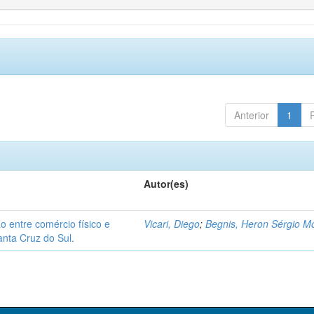
Anterior
1
Autor(es)
 entre comércio físico e
Vicari, Diego
;
Begnis, Heron Sérgio Mo
anta Cruz do Sul.