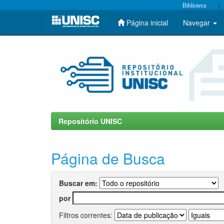
|
Biblioteca
Página inicial
Navegar
Skip
navigation
Repositório UNISC
Página de Busca
Buscar em:
por
Filtros correntes: