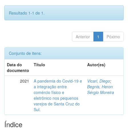
Resultado 1-1 de 1.
Anterior
1
Póximo
Conjunto de itens:
Data do
Título
Autor(es)
documento
2021
A pandemia do Covid-19 e
Vicari, Diego
;
a integração entre
Begnis, Heron
comércio físico e
Sérgio Moreira
eletrônico nos pequenos
varejos de Santa Cruz do
Sul.
Índice