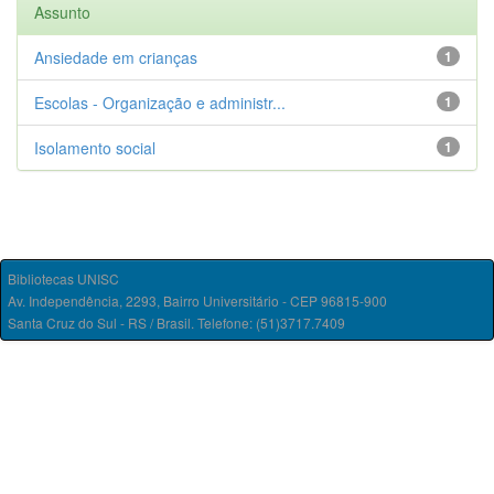
Assunto
Ansiedade em crianças
1
Escolas - Organização e administr...
1
Isolamento social
1
Bibliotecas UNISC
Av. Independência, 2293, Bairro Universitário - CEP 96815-900
Santa Cruz do Sul - RS / Brasil. Telefone: (51)3717.7409