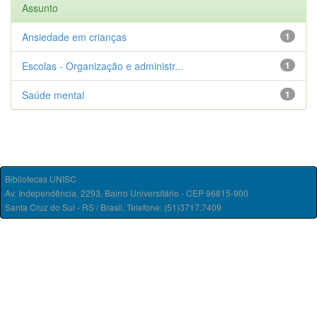
Assunto
Ansiedade em crianças
1
Escolas - Organização e administr...
1
Saúde mental
1
Bibliotecas UNISC
Av. Independência, 2293, Bairro Universitário - CEP 96815-900
Santa Cruz do Sul - RS / Brasil. Telefone: (51)3717.7409