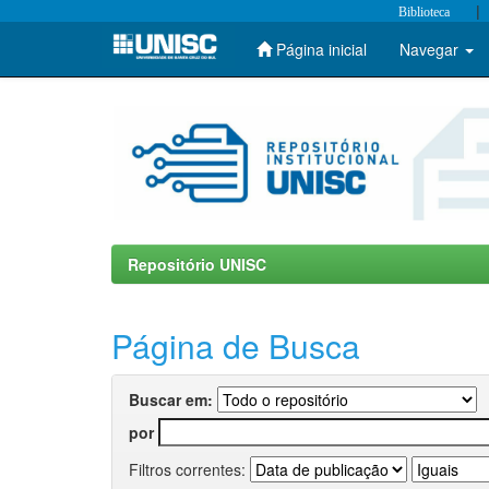
|
Biblioteca
Página inicial
Navegar
Skip
navigation
Repositório UNISC
Página de Busca
Buscar em:
por
Filtros correntes: