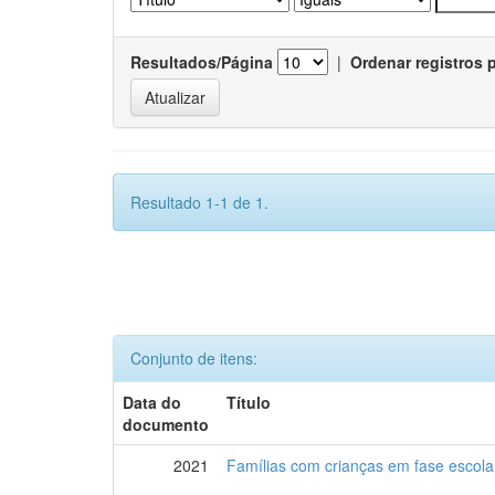
Resultados/Página
|
Ordenar registros 
Resultado 1-1 de 1.
Conjunto de itens:
Data do
Título
documento
2021
Famílias com crianças em fase escol