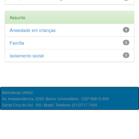
Assunto
Ansiedade em crianças
1
Família
1
Isolamento social
1
Bibliotecas UNISC
Av. Independência, 2293, Bairro Universitário - CEP 96815-900
Santa Cruz do Sul - RS / Brasil. Telefone: (51)3717.7409