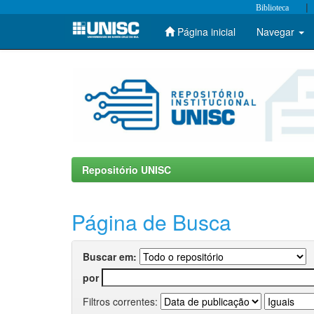
|
Biblioteca
Página inicial
Navegar
Skip
navigation
Repositório UNISC
Página de Busca
Buscar em:
por
Filtros correntes: