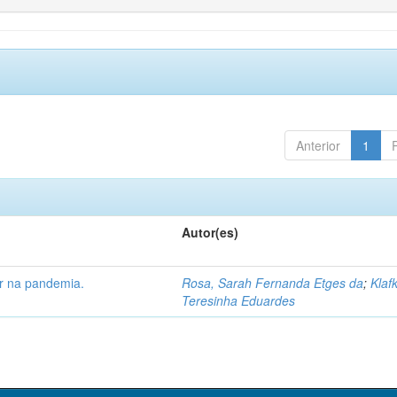
Anterior
1
Autor(es)
ar na pandemia.
Rosa, Sarah Fernanda Etges da
;
Klaf
Teresinha Eduardes