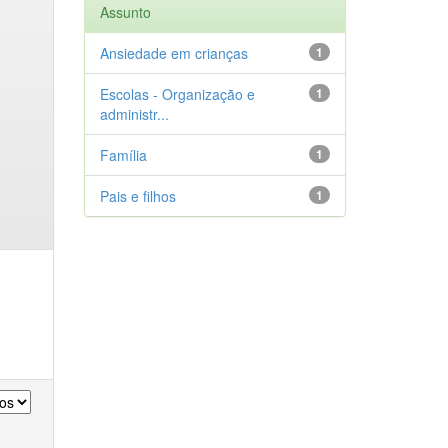
Assunto
Ansiedade em crianças
1
Escolas - Organização e
1
administr...
Família
1
Pais e filhos
1