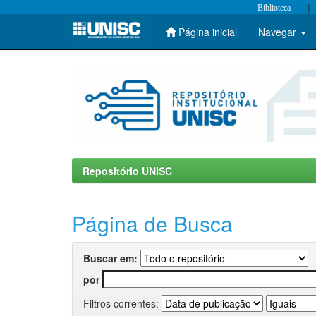
|
Biblioteca
Página inicial
Navegar
Skip
navigation
Repositório UNISC
Página de Busca
Buscar em:
por
Filtros correntes: