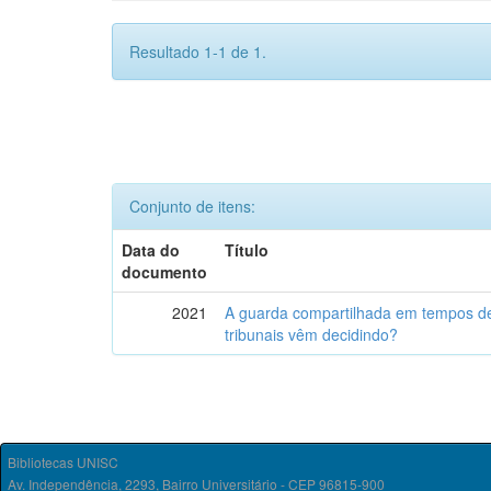
Resultado 1-1 de 1.
Conjunto de itens:
Data do
Título
documento
2021
A guarda compartilhada em tempos de
tribunais vêm decidindo?
Bibliotecas UNISC
Av. Independência, 2293, Bairro Universitário - CEP 96815-900