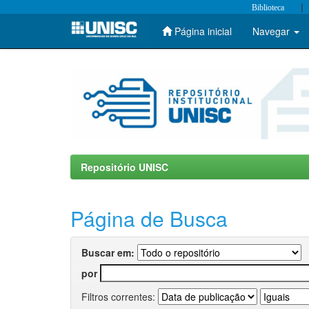
|
Biblioteca
Página inicial
Navegar
Skip
navigation
Repositório UNISC
Página de Busca
Buscar em:
por
Filtros correntes: