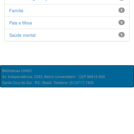
Família
1
Pais e filhos
1
Saúde mental
1
Bibliotecas UNISC
Av. Independência, 2293, Bairro Universitário - CEP 96815-900
Santa Cruz do Sul - RS / Brasil. Telefone: (51)3717.7409