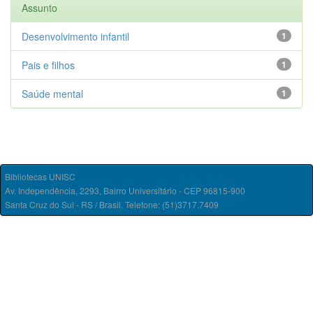
Assunto
Desenvolvimento infantil
1
Pais e filhos
1
Saúde mental
1
Bibliotecas UNISC
Av. Independência, 2293, Bairro Universitário - CEP 96815-900
Santa Cruz do Sul - RS / Brasil. Telefone: (51)3717.7409