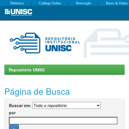
|
|
|
Biblioteca
Catálogo Online
Renovação
Bases de Dados
Skip
navigation
Repositório UNISC
Página de Busca
Buscar em:
por