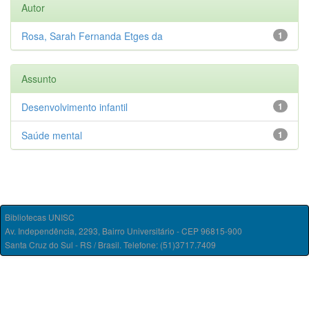
Autor
Rosa, Sarah Fernanda Etges da
1
Assunto
Desenvolvimento infantil
1
Saúde mental
1
Bibliotecas UNISC
Av. Independência, 2293, Bairro Universitário - CEP 96815-900
Santa Cruz do Sul - RS / Brasil. Telefone: (51)3717.7409