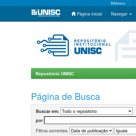
|
Biblioteca
Página inicial
Navegar
Skip
navigation
Repositório UNISC
Página de Busca
Buscar em:
por
Filtros correntes: