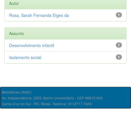
Autor
Rosa, Sarah Fernanda Etges da
1
Assunto
Desenvolvimento infantil
1
Isolamento social
1
Bibliotecas UNISC
Av. Independência, 2293, Bairro Universitário - CEP 96815-900
Santa Cruz do Sul - RS / Brasil. Telefone: (51)3717.7409