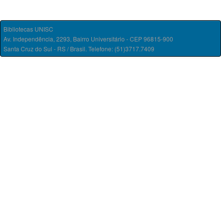
Bibliotecas UNISC
Av. Independência, 2293, Bairro Universitário - CEP 96815-900
Santa Cruz do Sul - RS / Brasil. Telefone: (51)3717.7409