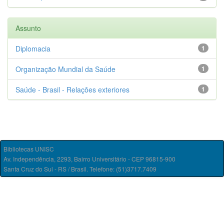
Assunto
Diplomacia
1
Organização Mundial da Saúde
1
Saúde - Brasil - Relações exteriores
1
Bibliotecas UNISC
Av. Independência, 2293, Bairro Universitário - CEP 96815-900
Santa Cruz do Sul - RS / Brasil. Telefone: (51)3717.7409