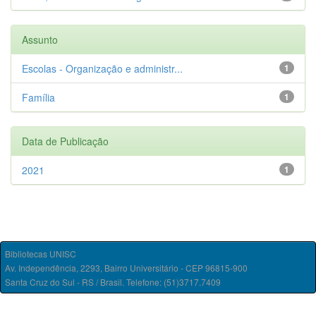
Assunto
Escolas - Organização e administr...
1
Família
1
Data de Publicação
2021
1
Bibliotecas UNISC
Av. Independência, 2293, Bairro Universitário - CEP 96815-900
Santa Cruz do Sul - RS / Brasil. Telefone: (51)3717.7409