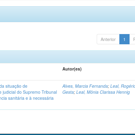
Anterior
1
Autor(es)
 da situação de
Alves, Marcia Fernanda
;
Leal, Rogéri
e judicial do Supremo Tribunal
Gesta
;
Leal, Mônia Clarissa Hennig
cia sanitária e à necessária