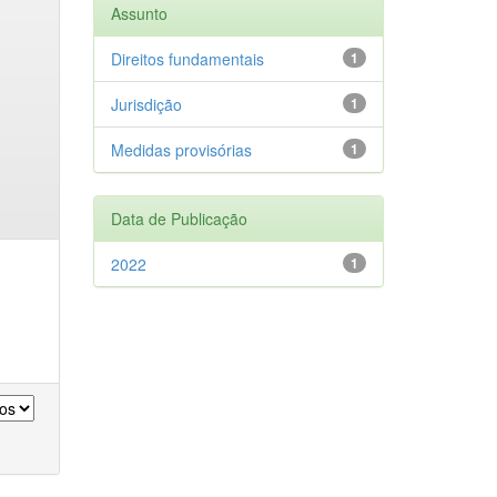
Assunto
Direitos fundamentais
1
Jurisdição
1
Medidas provisórias
1
Data de Publicação
2022
1