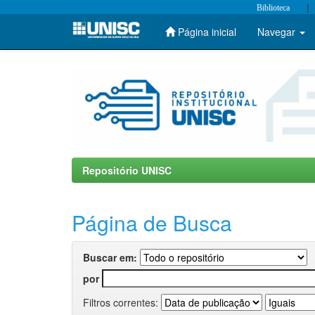
|
Biblioteca
Página inicial
Navegar
Skip
navigation
Repositório UNISC
Página de Busca
Buscar em:
por
Filtros correntes: