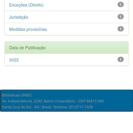
Exceções (Direito)
1
Jurisdição
1
Medidas provisórias
1
Data de Publicação
2022
1
Bibliotecas UNISC
Av. Independência, 2293, Bairro Universitário - CEP 96815-900
Santa Cruz do Sul - RS / Brasil. Telefone: (51)3717.7409