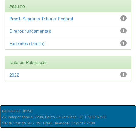
Assunto
Brasil. Supremo Tribunal Federal
1
Direitos fundamentais
1
Exceções (Direito)
1
Data de Publicação
2022
1
Bibliotecas UNISC
Av. Independência, 2293, Bairro Universitário - CEP 96815-900
Santa Cruz do Sul - RS / Brasil. Telefone: (51)3717.7409