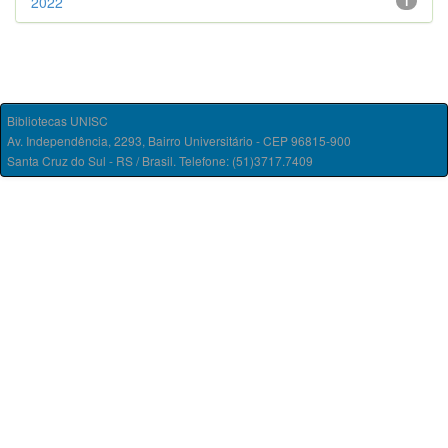
2022
1
Bibliotecas UNISC
Av. Independência, 2293, Bairro Universitário - CEP 96815-900
Santa Cruz do Sul - RS / Brasil. Telefone: (51)3717.7409