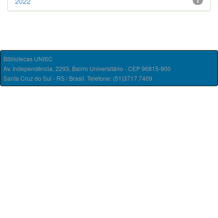
2022
1
Bibliotecas UNISC
Av. Independência, 2293, Bairro Universitário - CEP 96815-900
Santa Cruz do Sul - RS / Brasil. Telefone: (51)3717.7409