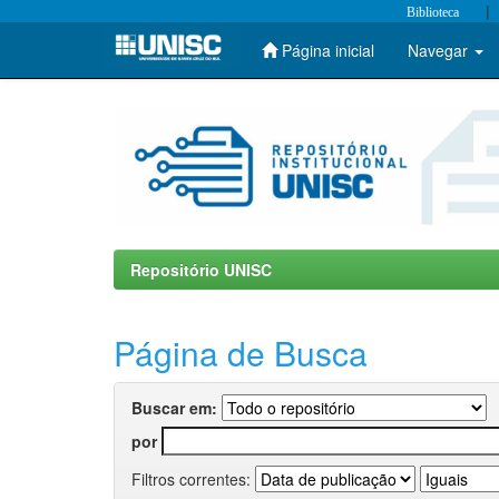
|
Biblioteca
Página inicial
Navegar
Skip
navigation
Repositório UNISC
Página de Busca
Buscar em:
por
Filtros correntes: