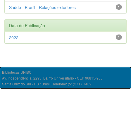
Saúde - Brasil - Relações exteriores
1
Data de Publicação
2022
1
Bibliotecas UNISC
Av. Independência, 2293, Bairro Universitário - CEP 96815-900
Santa Cruz do Sul - RS / Brasil. Telefone: (51)3717.7409