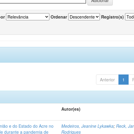
por
Ordenar
Registro(s)
Anterior
1
Autor(es)
nião e do Estado do Acre no
Medeiros, Jeanine Lykawka
;
Reck, Jan
úde durante a pandemia de
Rodrigues