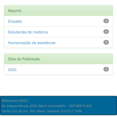
Assunto
Empatia
1
Estudantes de medicina
1
Humanização da assistência
1
Data de Publicação
2023
1
Bibliotecas UNISC
Av. Independência, 2293, Bairro Universitário - CEP 96815-900
Santa Cruz do Sul - RS / Brasil. Telefone: (51)3717.7409