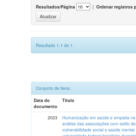
Resultados/Página
|
Ordenar registros 
Resultado 1-1 de 1.
Conjunto de itens:
Data do
Título
documento
2023
Humanização em saúde e empatia na 
análise das associações com estilo de
vulnerabilidade social e saúde menta
universidade federal brasileira duran