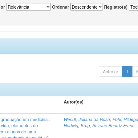
por
Ordenar
Registro(s)
Anterior
1
Autor(es)
graduação em medicina :
Wendt, Juliana da Rosa
;
Pohl, Hildeg
 vida, elementos de
Hedwig
;
Krug, Suzane Beatriz Frantz
l em alunos de uma
te a pandemia de covid-19.