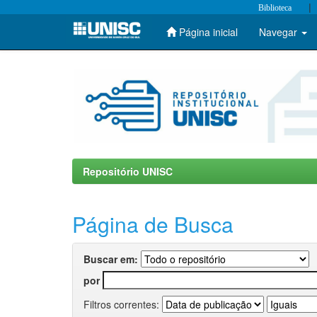
|
Biblioteca
Página inicial
Navegar
Skip
navigation
Repositório UNISC
Página de Busca
Buscar em:
por
Filtros correntes: