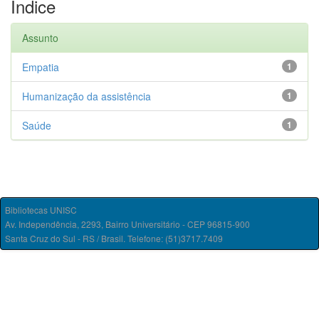
Índice
Assunto
Empatia
1
Humanização da assistência
1
Saúde
1
Bibliotecas UNISC
Av. Independência, 2293, Bairro Universitário - CEP 96815-900
Santa Cruz do Sul - RS / Brasil. Telefone: (51)3717.7409