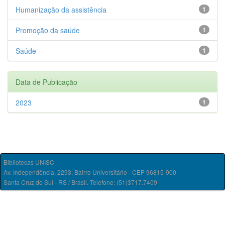
Humanização da assistência
1
Promoção da saúde
1
Saúde
1
Data de Publicação
2023
1
Bibliotecas UNISC
Av. Independência, 2293, Bairro Universitário - CEP 96815-900
Santa Cruz do Sul - RS / Brasil. Telefone: (51)3717.7409