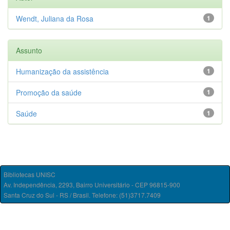
Wendt, Juliana da Rosa
1
Assunto
Humanização da assistência
1
Promoção da saúde
1
Saúde
1
Bibliotecas UNISC
Av. Independência, 2293, Bairro Universitário - CEP 96815-900
Santa Cruz do Sul - RS / Brasil. Telefone: (51)3717.7409