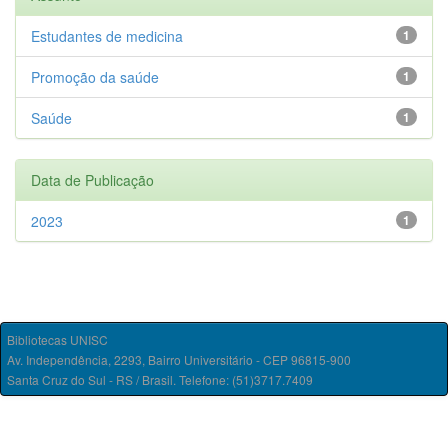
Estudantes de medicina
1
Promoção da saúde
1
Saúde
1
Data de Publicação
2023
1
Bibliotecas UNISC
Av. Independência, 2293, Bairro Universitário - CEP 96815-900
Santa Cruz do Sul - RS / Brasil. Telefone: (51)3717.7409