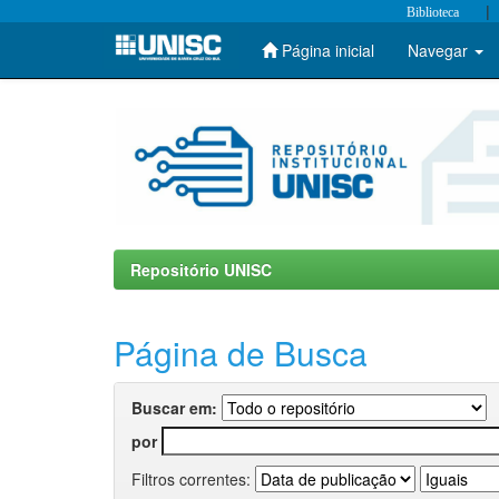
|
Biblioteca
Página inicial
Navegar
Skip
navigation
Repositório UNISC
Página de Busca
Buscar em:
por
Filtros correntes: