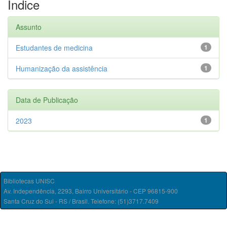
Índice
Assunto
Estudantes de medicina
1
Humanização da assistência
1
Data de Publicação
2023
1
Bibliotecas UNISC
Av. Independência, 2293, Bairro Universitário - CEP 96815-900
Santa Cruz do Sul - RS / Brasil. Telefone: (51)3717.7409