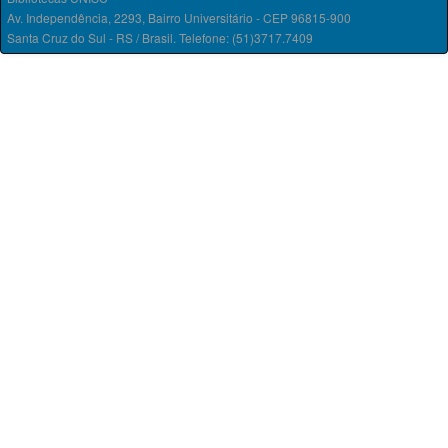
Av. Independência, 2293, Bairro Universitário - CEP 96815-900
Santa Cruz do Sul - RS / Brasil. Telefone: (51)3717.7409