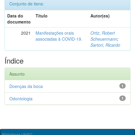
Conjunto de itens:
Data do
Título
Autor(es)
documento
2021
Manifestações orais
Ortiz, Robert
associadas à COVID-19.
Scheuermann
;
Sartori, Ricardo
Índice
Assunto
Doenças da boca
1
Odontologia
1
Bibliotecas UNISC