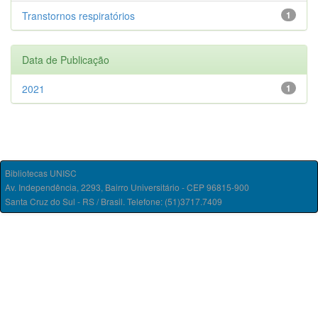
Transtornos respiratórios
1
Data de Publicação
2021
1
Bibliotecas UNISC
Av. Independência, 2293, Bairro Universitário - CEP 96815-900
Santa Cruz do Sul - RS / Brasil. Telefone: (51)3717.7409