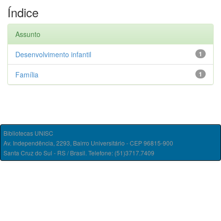
Índice
Assunto
Desenvolvimento infantil
1
Família
1
Bibliotecas UNISC
Av. Independência, 2293, Bairro Universitário - CEP 96815-900
Santa Cruz do Sul - RS / Brasil. Telefone: (51)3717.7409