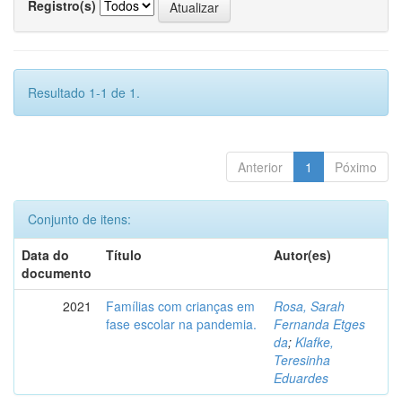
Registro(s)
Resultado 1-1 de 1.
Anterior
1
Póximo
Conjunto de itens:
Data do
Título
Autor(es)
documento
2021
Famílias com crianças em
Rosa, Sarah
fase escolar na pandemia.
Fernanda Etges
da
;
Klafke,
Teresinha
Eduardes