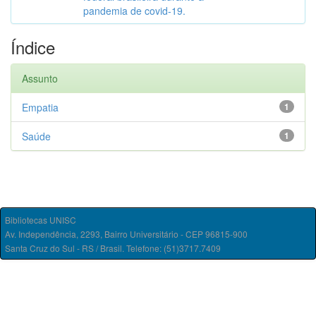
pandemia de covid-19.
Índice
Assunto
Empatia
1
Saúde
1
Bibliotecas UNISC
Av. Independência, 2293, Bairro Universitário - CEP 96815-900
Santa Cruz do Sul - RS / Brasil. Telefone: (51)3717.7409