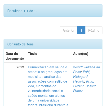
Resultado 1-1 de 1.
Anterior
1
Póximo
Conjunto de itens:
Data do
Título
Autor(es)
documento
2023
Humanização em saúde e
Wendt, Juliana da
empatia na graduação em
Rosa
;
Pohl,
medicina : análise das
Hildegard
associações com estilo de
Hedwig
;
Krug,
vida, elementos de
Suzane Beatriz
vulnerabilidade social e
Frantz
saúde mental em alunos
de uma universidade
federal brasileira durante a