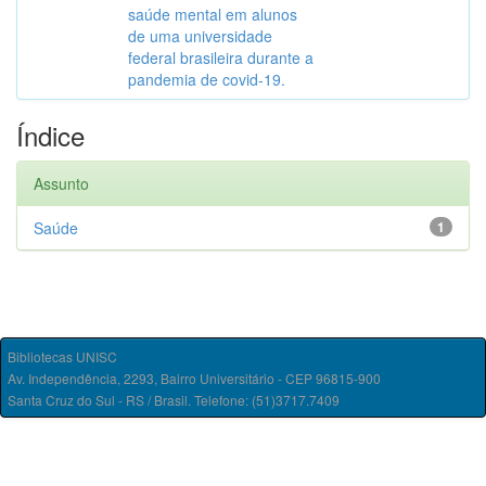
saúde mental em alunos
de uma universidade
federal brasileira durante a
pandemia de covid-19.
Índice
Assunto
Saúde
1
Bibliotecas UNISC
Av. Independência, 2293, Bairro Universitário - CEP 96815-900
Santa Cruz do Sul - RS / Brasil. Telefone: (51)3717.7409