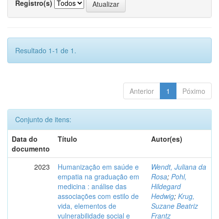
Registro(s)
Resultado 1-1 de 1.
Anterior
1
Póximo
Conjunto de itens:
Data do
Título
Autor(es)
documento
2023
Humanização em saúde e
Wendt, Juliana da
empatia na graduação em
Rosa
;
Pohl,
medicina : análise das
Hildegard
associações com estilo de
Hedwig
;
Krug,
vida, elementos de
Suzane Beatriz
vulnerabilidade social e
Frantz