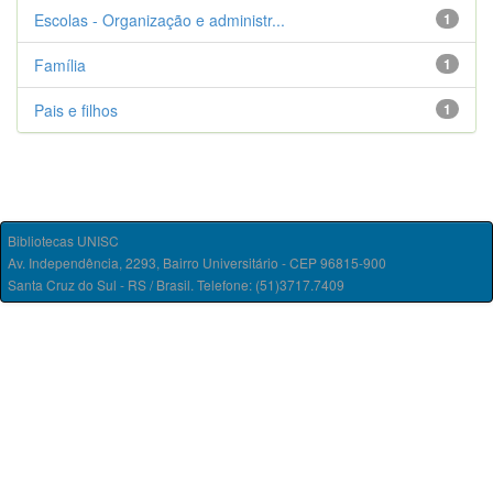
Escolas - Organização e administr...
1
Família
1
Pais e filhos
1
Bibliotecas UNISC
Av. Independência, 2293, Bairro Universitário - CEP 96815-900
Santa Cruz do Sul - RS / Brasil. Telefone: (51)3717.7409