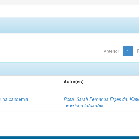
Anterior
1
Autor(es)
ar na pandemia.
Rosa, Sarah Fernanda Etges da
;
Klaf
Teresinha Eduardes