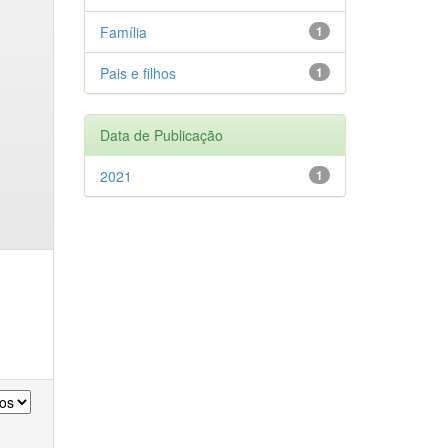
Família
1
Pais e filhos
1
Data de Publicação
2021
1