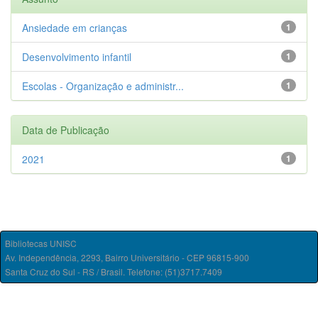
Ansiedade em crianças
1
Desenvolvimento infantil
1
Escolas - Organização e administr...
1
Data de Publicação
2021
1
Bibliotecas UNISC
Av. Independência, 2293, Bairro Universitário - CEP 96815-900
Santa Cruz do Sul - RS / Brasil. Telefone: (51)3717.7409