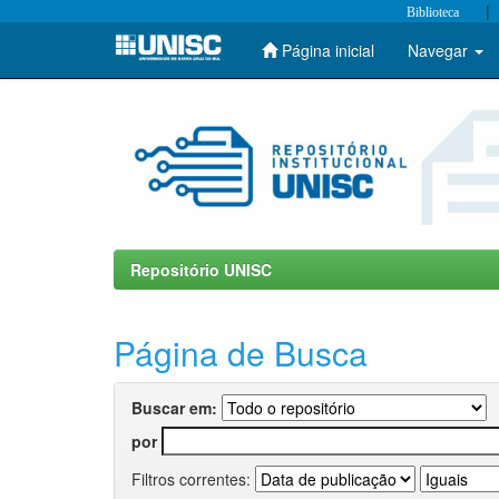
|
Biblioteca
Página inicial
Navegar
Skip
navigation
Repositório UNISC
Página de Busca
Buscar em:
por
Filtros correntes: