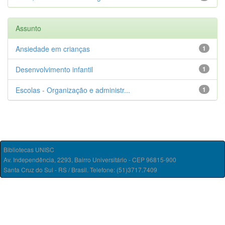
Assunto
Ansiedade em crianças
1
Desenvolvimento infantil
1
Escolas - Organização e administr...
1
Bibliotecas UNISC
Av. Independência, 2293, Bairro Universitário - CEP 96815-900
Santa Cruz do Sul - RS / Brasil. Telefone: (51)3717.7409