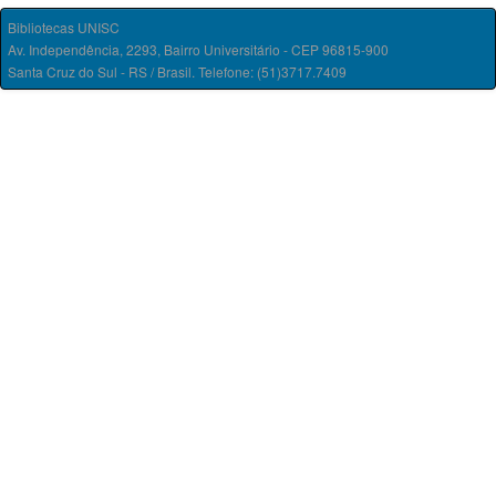
Bibliotecas UNISC
Av. Independência, 2293, Bairro Universitário - CEP 96815-900
Santa Cruz do Sul - RS / Brasil. Telefone: (51)3717.7409