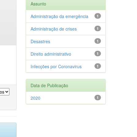
Assunto
Administração da emergência
1
Administração de crises
1
Desastres
1
Direito administrativo
1
Infecções por Coronavirus
1
Data de Publicação
2020
1