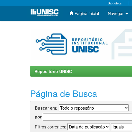
|
Biblioteca
Página inicial
Navegar
Skip
navigation
Repositório UNISC
Página de Busca
Buscar em:
por
Filtros correntes: