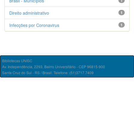
Brasil - Municípios
1
Direito administrativo
1
Infecções por Coronavirus
1
Bibliotecas UNISC
Av. Independência, 2293, Bairro Universitário - CEP 96815-900
Santa Cruz do Sul - RS / Brasil. Telefone: (51)3717.7409