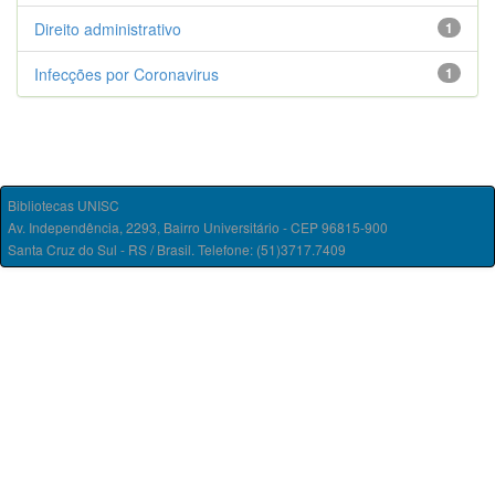
Direito administrativo
1
Infecções por Coronavirus
1
Bibliotecas UNISC
Av. Independência, 2293, Bairro Universitário - CEP 96815-900
Santa Cruz do Sul - RS / Brasil. Telefone: (51)3717.7409